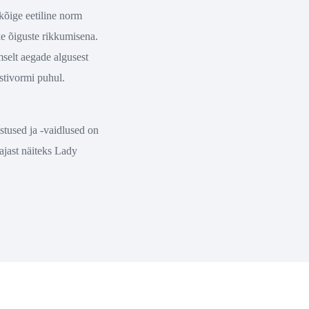
kõige eetiline norm
ke õiguste rikkumisena.
mselt aegade algusest
stivormi puhul.
stused ja -vaidlused on
ajast näiteks Lady