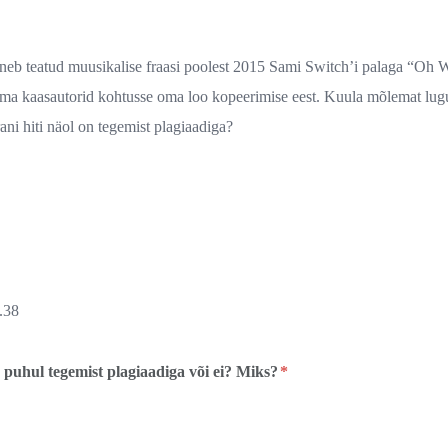
neb teatud muusikalise fraasi poolest 2015 Sami Switch’i palaga “Oh
a kaasautorid kohtusse oma loo kopeerimise eest. Kuula mõlemat lugu
ni hiti näol on tegemist plagiaadiga?
0.38
puhul tegemist plagiaadiga või ei? Miks?