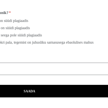
tunik?
on süüdi plagiaadis
 on süüdi plagiaadis
 seega pole süüdi plagiaadis
ri pala, tegemist on juhusliku sarnasusega ebaolulises mahus
SAADA