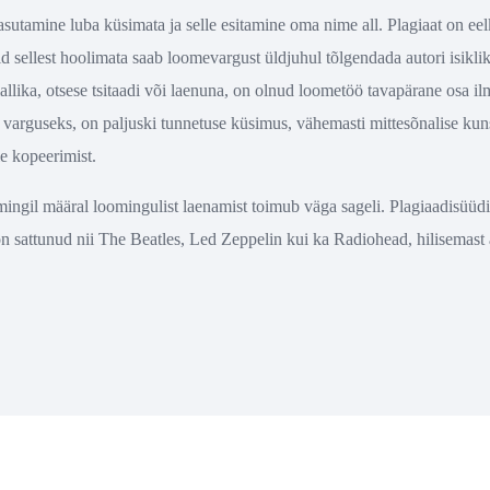
sutamine luba küsimata ja selle esitamine oma nime all. Plagiaat on eel
id sellest hoolimata saab loomevargust üldjuhul tõlgendada autori isikli
llika, otsese tsitaadi või laenuna, on olnud loometöö tavapärane osa il
s varguseks, on paljuski tunnetuse küsimus, vähemasti mittesõnalise kun
le kopeerimist.
ingil määral loomingulist laenamist toimub väga sageli. Plagiaadisüüdi
on sattunud nii The Beatles, Led Zeppelin kui ka Radiohead, hilisemast 