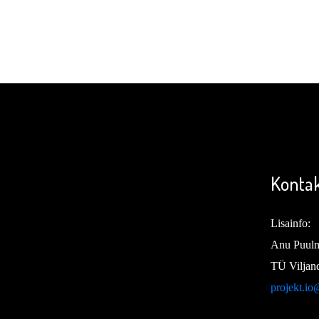
Konta
Lisainfo:
Anu Puulm
TÜ Viljand
projekt.io