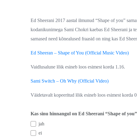
Ed Sheerani 2017 aastal ilmunud “Shape of you” sarna
kodanikunimega Sami Chokri kaebas Ed Sheerani ja tem
sarnased need kõnealused fraasid on ning kas Ed Sheera
Ed Sheeran – Shape of You (Official Music Video)
Vaidlusalune lõik esineb loos esimest korda 1.16.
Sami Switch – Oh Why (Official Video)
Väidetavalt kopeeritud lõik esineb loos esimest korda 
Kas sinu hinnangul on Ed Sheerani “Shape of you” 
jah
ei