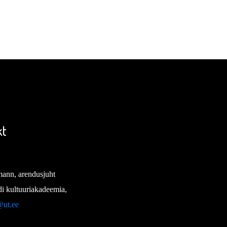
kt
ann, arendusjuht
i kultuuriakadeemia,
@ut.ee