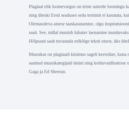
Plagiaat ehk loomevargus on teiste autorite loomingu ka
ning üheski Eesti seaduses seda terminit ei kasutata, ku
Olemasoleva ainese taaskasutamine, olgu inspiratsioonia
saati. See, millal muutub lubatav laenamine taunitavak
Hõlpsasti saab tuvastada eelkõige teksti otsest, üks ühe
Muusikas on plagiaadi küsimus sageli keeruline, kuna m
saatnud muusikategijaid tänini ning kohtuvaidlustesse 
Gaga ja Ed Sheeran.